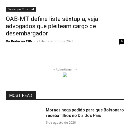
Destaque Principal
OAB-MT define lista sêxtupla; veja
advogados que pleiteam cargo de
desembargador
Da Redação CBN
-
21 de dezembro de 2023
0
- Advertisment -
MOST READ
Moraes nega pedido para que Bolsonaro
receba filhos no Dia dos Pais
8 de agosto de 2026